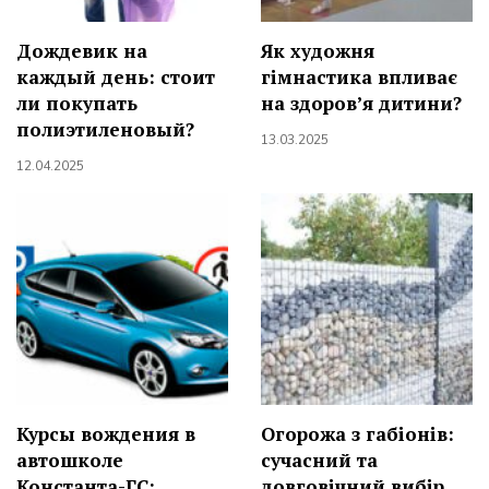
Дождевик на
Як художня
каждый день: стоит
гімнастика впливає
ли покупать
на здоров’я дитини?
полиэтиленовый?
13.03.2025
12.04.2025
Курсы вождения в
Огорожа з габіонів:
автошколе
сучасний та
Константа-ГС:
довговічний вибір