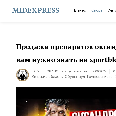
Skip
to
MIDEXPRESS
Бізнес
Спорт
Авт
content
Продажа препаратов оксанд
вам нужно знать на sportbl
ОПУБЛІКОВАНО
Наталія Полякова
09.06.2024
0
Київська область, Обухів, вул. Грушевського,