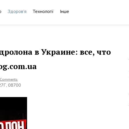
о
Здоров’я
Технології
Інше
ролона в Украине: все, что
og.com.ua
 Comments
 27Г, 08700