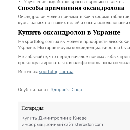
Улучшение выработки красных кровяных клеток
Способы применения оксандролона
Оксандролон можно принимать как в форме таблеток,
курса зависят от ваших целей и опыта использования
Купить оксандролон в Украине
На sportblog.com.ua вы можете приобрести высокока
Украине. Мы гарантируем конфиденциальность и быст
Не забывайте, что перед началом приема любых преп
проконсультироваться с квалифицированным специал
Источник:
sportblog.com.ua
Опубліковано в
Здоров'я
,
Спорт
Навігація
Попередня:
записів
Купить Джинтропин в Киеве:
информационный сайт steroidon.com